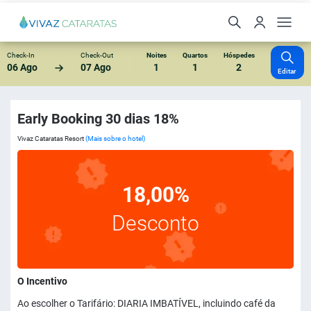
Check-In
Check-Out
Noites
Quartos
Hóspedes
06 Ago
07 Ago
1
1
2
Editar
Early Booking 30 dias 18%
Vivaz Cataratas Resort
(Mais sobre o hotel)
18,00%
Desconto
O Incentivo
Ao escolher o Tarifário: DIARIA IMBATÍVEL, incluindo café da