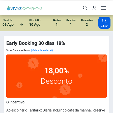
Check-In
Check-Out
Noites
Quartos
Hóspedes
09 Ago
10 Ago
1
1
2
Editar
Early Booking 30 dias 18%
Vivaz Cataratas Resort
(Mais sobre o hotel)
18,00%
Desconto
O Incentivo
Ao escolher o Tarifário: Diária incluindo café da manhã. Reserve