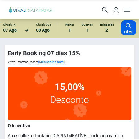
Check-In
Check-Out
Noites
Quartos
Hóspedes
07 Ago
08 Ago
1
1
2
Editar
Early Booking 07 dias 15%
Vivaz Cataratas Resort
(Mais sobre o hotel)
15,00%
Desconto
O Incentivo
Ao escolher o Tarifário: DIARIA IMBATÍVEL, incluindo café da