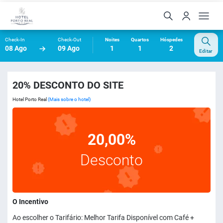
Check-In
Check-Out
Noites
Quartos
Hóspedes
08 Ago
09 Ago
1
1
2
Editar
20% DESCONTO DO SITE
Hotel Porto Real
(Mais sobre o hotel)
20,00%
Desconto
O Incentivo
Ao escolher o Tarifário: Melhor Tarifa Disponível com Café +