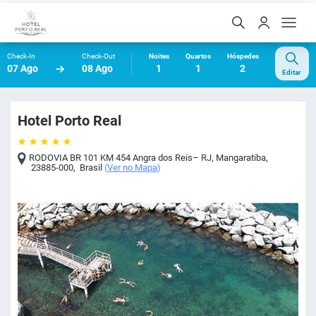
Check-In
Check-Out
Noites
Quartos
Hóspedes
07 Ago
08 Ago
1
1
2
Editar
Hotel Porto Real
RODOVIA BR 101 KM 454 Angra dos Reis– RJ
,
Mangaratiba
,
23885-000
,
Brasil
(
Ver no Mapa
)