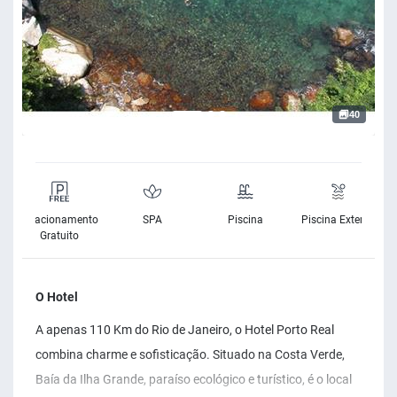
40
o
Estacionamento
SPA
Piscina
Piscina Exterior
Gratuito
O Hotel
A apenas 110 Km do Rio de Janeiro, o Hotel Porto Real
combina charme e sofisticação. Situado na Costa Verde,
Baía da Ilha Grande, paraíso ecológico e turístico, é o local