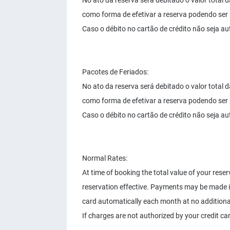
No ato da reserva será debitado o valor total
como forma de efetivar a reserva podendo ser 
Caso o débito no cartão de crédito não seja a
Pacotes de Feriados:
No ato da reserva será debitado o valor total
como forma de efetivar a reserva podendo ser 
Caso o débito no cartão de crédito não seja a
Normal Rates:
At time of booking the total value of your rese
reservation effective. Payments may be made in 
card automatically each month at no additiona
If charges are not authorized by your credit car