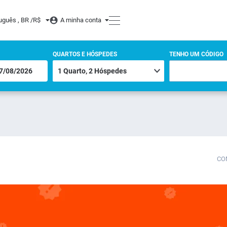
uguês , BR /
R$
A minha conta
QUARTOS E HÓSPEDES
TENHO UM CÓDIGO
CO