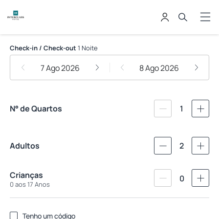
Interclass Florianópolis
Check-in / Check-out
1 Noite
7 Ago 2026
8 Ago 2026
N° de Quartos
1
Adultos
2
Crianças
0
0 aos 17 Anos
Tenho um código