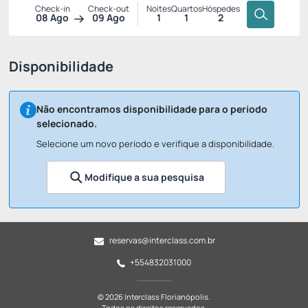
Check-in
Check-out
Noites
Quartos
Hóspedes
08 Ago
09 Ago
1
1
2
Disponibilidade
Não encontramos disponibilidade para o período
selecionado.
Selecione um novo período e verifique a disponibilidade.
Modifique a sua pesquisa
reservas@interclass.com.br
+554832031000
© 2026 Interclass Florianópolis.
Todos os direitos reservados.