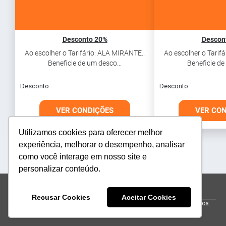
Desconto 20%
Descon
Ao escolher o Tarifário: ALA MIRANTE..
Ao escolher o Tarif
Beneficie de um desco...
Beneficie de
Desconto
Desconto
VER CONDIÇÕES
VER CO
Utilizamos cookies para oferecer melhor
experiência, melhorar o desempenho, analisar
como você interage em nosso site e
personalizar conteúdo.
reservas@donafranciscafazenda.com.br
(47) 4063 9900
Recusar Cookies
Aceitar Cookies
© 2026 Hotel Fazenda Dona Francisca.
Todos os direitos reservados.
Powered by