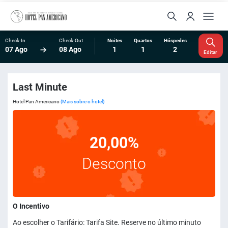
Check-In
Check-Out
Noites
Quartos
Hóspedes
07 Ago
08 Ago
1
1
2
Editar
Last Minute
Hotel Pan Americano
(Mais sobre o hotel)
20,00%
Desconto
O Incentivo
Ao escolher o Tarifário: Tarifa Site. Reserve no último minuto