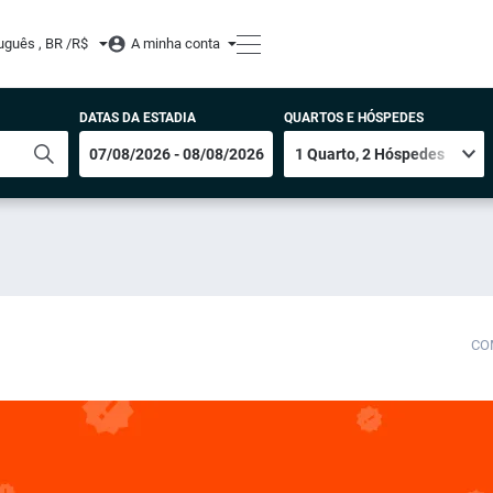
uguês , BR /
R$
A minha conta
DATAS DA ESTADIA
QUARTOS E HÓSPEDES
CO