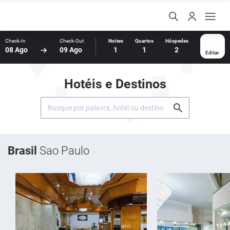
Check-In
Check-Out
Noites
Quartos
Hóspedes
08 Ago
09 Ago
1
1
2
Editar
Hotéis e Destinos
Brasil
Sao Paulo