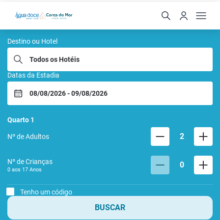
AGUA DOCE E CORES D
Destino ou Hotel
Datas da Estadia
Quarto
1
2
Nº de Adultos
Nº de Crianças
0
0 aos
17
Anos
Tenho um código
BUSCAR