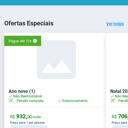
Ofertas Especiais
Ver todos
Pague até 12x
Ano novo (1)
Natal 20
Não Reembolsável
Não Ree
Pensão completa
Estacionamento
Pensã
932,
706
R$
00
R$
/noite
Preço para 1 por pessoa
Preço para