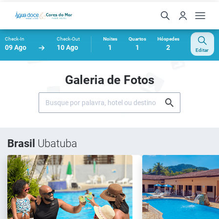
Check-In
Check-Out
Noites
Quartos
Hóspedes
09 Ago
10 Ago
1
1
2
Editar
Galeria de Fotos
Brasil
Ubatuba