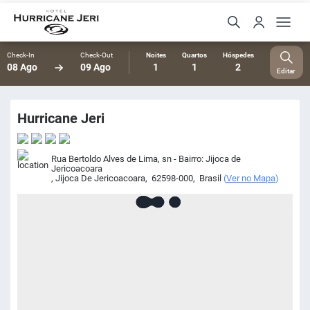
Check-In
Check-Out
Noites
Quartos
Hóspedes
08 Ago
09 Ago
1
1
2
Editar
Hurricane Jeri
Rua Bertoldo Alves de Lima, sn - Bairro: Jijoca de
Jericoacoara
,
Jijoca De Jericoacoara
,
62598-000
,
Brasil
(
Ver no Mapa
)