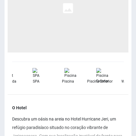
rnet Banda
SPA
Piscina
Piscina Exterior
Wifi Grat
Larga
O Hotel
Descubra um oásis na areia no Hotel Hurricane Jeri, um
refúgio paradisíaco situado no coração vibrante de