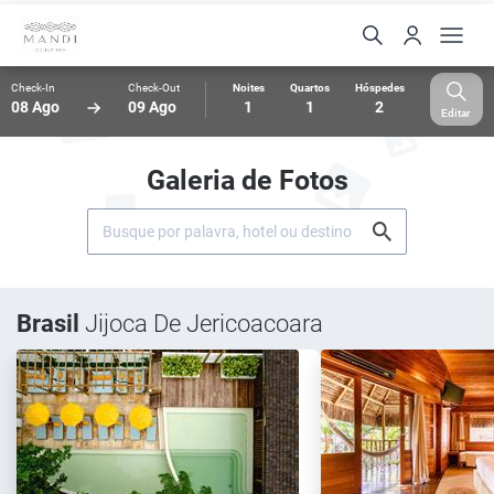
Check-In
Check-Out
Noites
Quartos
Hóspedes
08 Ago
09 Ago
1
1
2
Editar
Galeria de Fotos
Brasil
Jijoca De Jericoacoara