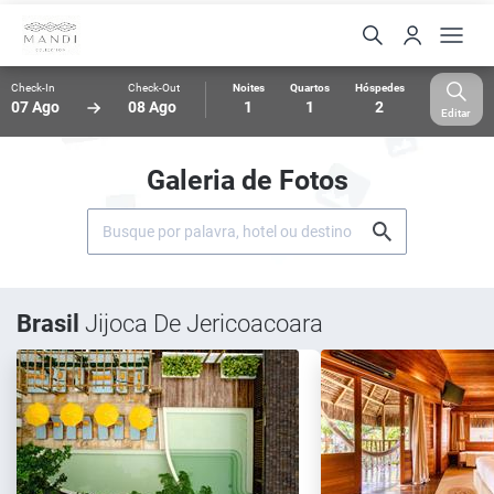
Check-In
Check-Out
Noites
Quartos
Hóspedes
07 Ago
08 Ago
1
1
2
Editar
Galeria de Fotos
Brasil
Jijoca De Jericoacoara