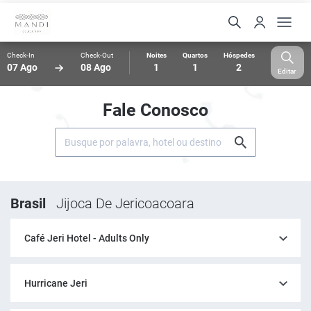
Check-In
Check-Out
Noites
Quartos
Hóspedes
07 Ago
08 Ago
1
1
2
Editar
Fale Conosco
Brasil
Jijoca De Jericoacoara
Café Jeri Hotel - Adults Only
Hurricane Jeri