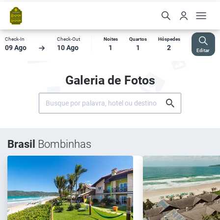
Check-In
Check-Out
Noites
Quartos
Hóspedes
09 Ago
10 Ago
1
1
2
Editar
Galeria de Fotos
Brasil
Bombinhas