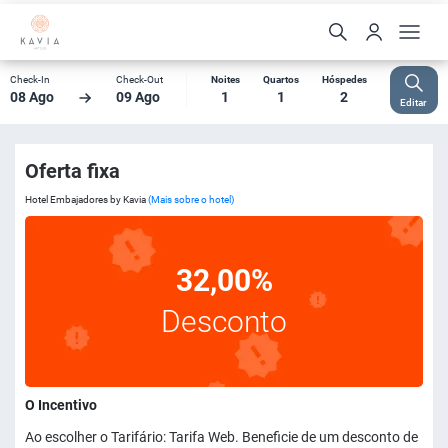
Check-In
Check-Out
Noites
Quartos
Hóspedes
08 Ago
09 Ago
1
1
2
Editar
Oferta fixa
Hotel Embajadores by Kavia
(Mais sobre o hotel)
32,00%
Desconto
O Incentivo
Ao escolher o Tarifário: Tarifa Web. Beneficie de um desconto de