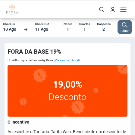
Check-In
Check-Out
Noites
Quartos
Hóspedes
10 Ago
11 Ago
1
1
2
Editar
FORA DA BASE 19%
Hotel Boutique La Casona by Kavia
(Mais sobre o hotel)
19,00%
Desconto
O Incentivo
Ao escolher o Tarifário: Tarifa Web. Beneficie de um desconto de