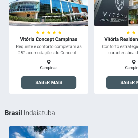
★ ★ ★ ★ ★
★ ★
Vitória Concept Campinas
Vitória Reside
Requinte e conforto completam as
Conforto estratégic
252 acomodações do Concept...
característica d
Campinas
Campi
SABER MAIS
SABER 
Brasil
Indaiatuba