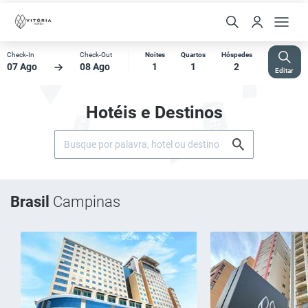
Check-In
Check-Out
Noites
Quartos
Hóspedes
07 Ago
08 Ago
1
1
2
Editar
Hotéis e Destinos
Brasil
Campinas