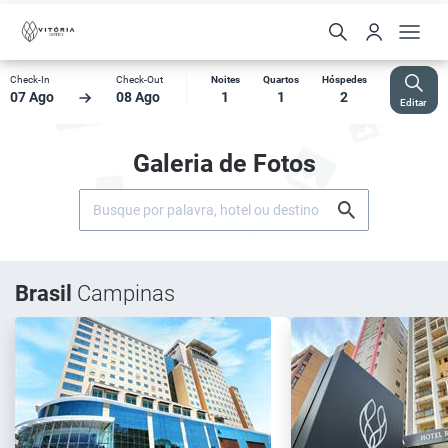
Check-In
Check-Out
Noites
Quartos
Hóspedes
07 Ago
08 Ago
1
1
2
Editar
Galeria de Fotos
Brasil
Campinas