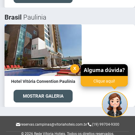
Brasil
Paulinia
x
Alguma dúvida?
Clique aqui!
Hotel Vitória Convention Paulínia
MOSTRAR GALERIA
reservas.campinas@vitoriahoteis.com.br
(19) 99704-9300
© 2026 Rede Vitoria Hoteis.
Todos os direitos reservados.