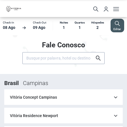
Check-In
Check-Out
Noites
Quartos
Hóspedes
08 Ago
09 Ago
1
1
2
Editar
Fale Conosco
Brasil
Campinas
Vitória Concept Campinas
Vitória Residence Newport