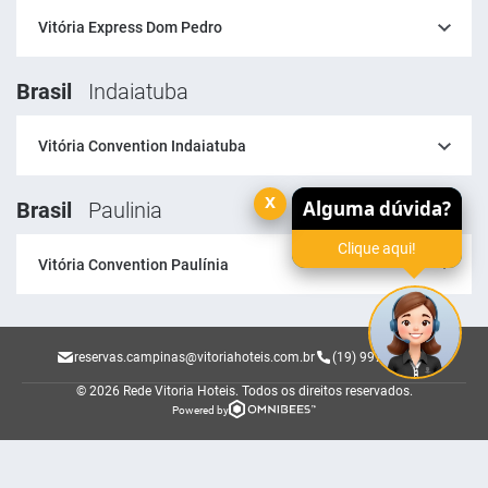
Vitória Express Dom Pedro
Brasil
Indaiatuba
Vitória Convention Indaiatuba
x
Alguma dúvida?
Brasil
Paulinia
Clique aqui!
Vitória Convention Paulínia
reservas.campinas@vitoriahoteis.com.br
(19) 99704-9300
© 2026 Rede Vitoria Hoteis.
Todos os direitos reservados.
Powered by