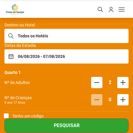
Sauipe Hoteis
Destino ou Hotel
Datas da Estadia
Quarto
1
2
Nº de Adultos
Nº de Crianças
0
0 aos
17
Anos
Tenho um código
PESQUISAR