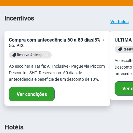
Incentivos
Ver todos
Compra com antecedência 60 a 89 dias|5% +
ULTIMA
5% PIX
Reser
Reserva Antecipada
Ao escolhe
Ao escolher a Tarifa: All Inclusive - Pague via Pix com
Desconto 
Desconto - SHT. Reserve com 60 dias de
antecedên
antecedência e beneficie de um desconto de 10%.
Ver 
Ver condições
Hotéis