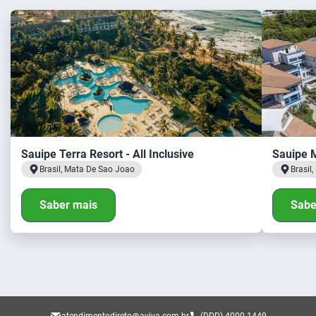
Sauipe Terra Resort - All Inclusive
Sauipe M
Brasil, Mata De Sao Joao
Brasil
Saber mais
Sabe
atendimentodireto@aviva.com.br
(DDD) 4000-1449