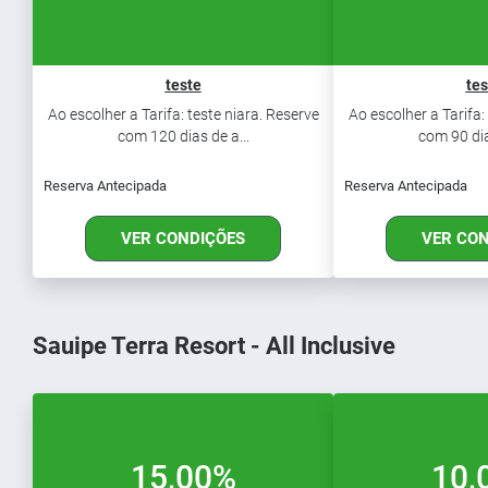
teste
tes
Ao escolher a Tarifa: teste niara. Reserve
Ao escolher a Tarifa:
com 120 dias de a...
com 90 dia
Reserva Antecipada
Reserva Antecipada
VER CONDIÇÕES
VER CO
Sauipe Terra Resort - All Inclusive
15,00%
10,