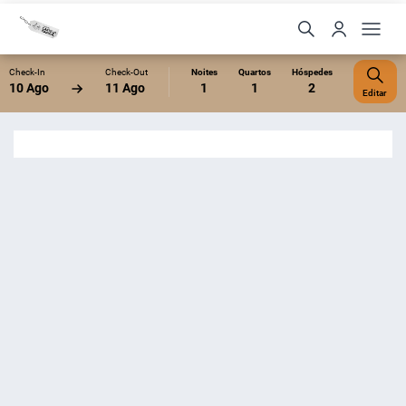
Check-In
Check-Out
Noites
Quartos
Hóspedes
10 Ago
11 Ago
1
1
2
Editar