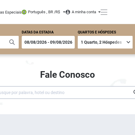
Português , BR /
R$
A minha conta
tas Especiais
DATAS DA ESTADIA
QUARTOS E HÓSPEDES
Fale Conosco