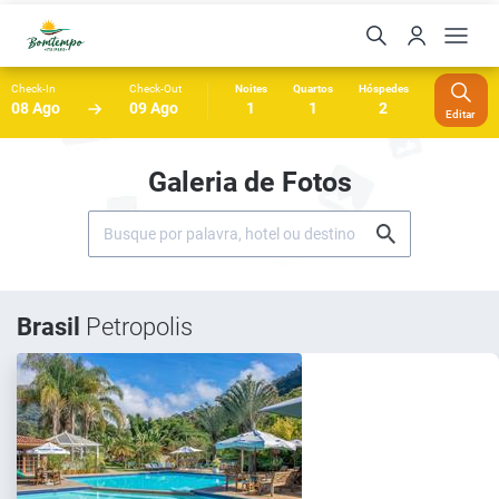
Check-In
Check-Out
Noites
Quartos
Hóspedes
08 Ago
09 Ago
1
1
2
Editar
Galeria de Fotos
Brasil
Petropolis