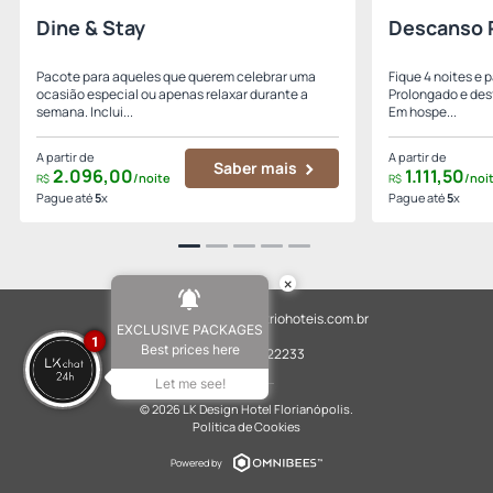
Dine & Stay
Descanso 
Pacote para aqueles que querem celebrar uma
Fique 4 noites e 
ocasião especial ou apenas relaxar durante a
Prolongado e desf
semana. Inclui...
Em hospe...
A partir de
A partir de
Saber mais
2.096,
00
1.111,
50
/noite
/noi
R$
R$
Pague até
5
x
Pague até
5
x
×
reservaslkhotel@atriohoteis.com.br
EXCLUSIVE PACKAGES
1
Best prices here
+554831122233
Let me see!
© 2026 LK Design Hotel Florianópolis.
Política de Cookies
Powered by