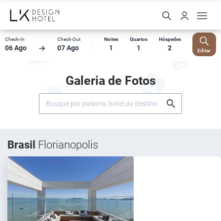
Check-In
Check-Out
Noites
Quartos
Hóspedes
06 Ago
07 Ago
1
1
2
Editar
Galeria de Fotos
Brasil
Florianopolis