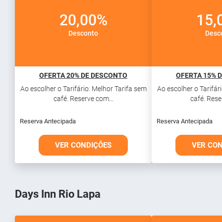
20,00%
15,
Desconto
Desc
OFERTA 20% DE DESCONTO
OFERTA 15% 
Ao escolher o Tarifário: Melhor Tarifa sem
Ao escolher o Tarifár
café. Reserve com...
café. Rese
Reserva Antecipada
Reserva Antecipada
VER CONDIÇÕES
VER CO
Days Inn Rio Lapa