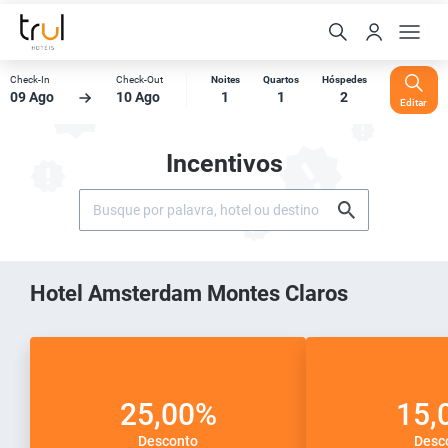
Check-In
Check-Out
Noites
Quartos
Hóspedes
09 Ago
10 Ago
1
1
2
Editar
Incentivos
Hotel Amsterdam Montes Claros
25,00%
15,
Desconto
Desc