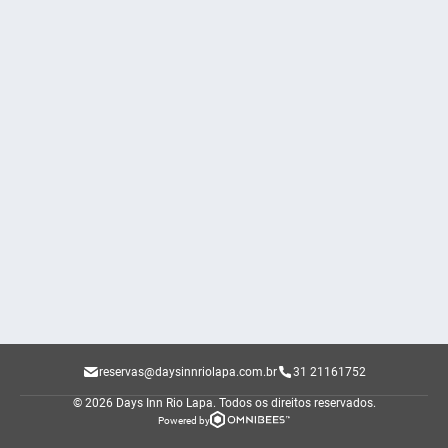
reservas@daysinnriolapa.com.br
31 21161752
© 2026 Days Inn Rio Lapa.
Todos os direitos reservados.
Powered by