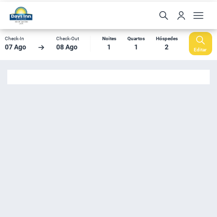
Check-In
Check-Out
Noites
Quartos
Hóspedes
07 Ago
08 Ago
1
1
2
Editar