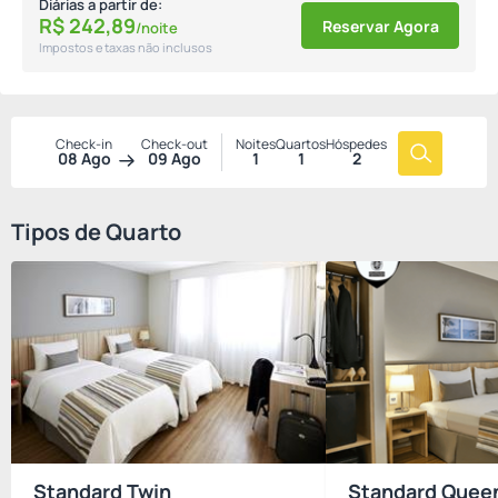
Diárias a partir de:
R$
242,
89
Reservar Agora
/noite
Impostos e taxas não inclusos
Check-in
Check-out
Noites
Quartos
Hóspedes
08 Ago
09 Ago
1
1
2
Tipos de Quarto
Standard Twin
Standard Quee