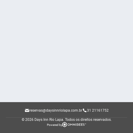
reservas@daysinnriolapa.com.br
31 21161752
© 2026 Days Inn Rio Lapa.
Todos os direitos reservados.
Powered by