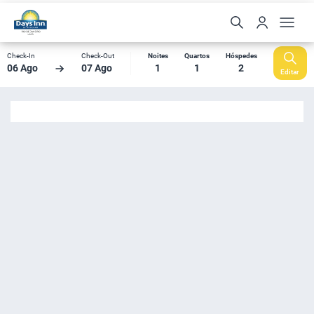
Check-In
Check-Out
Noites
Quartos
Hóspedes
06 Ago
07 Ago
1
1
2
Editar