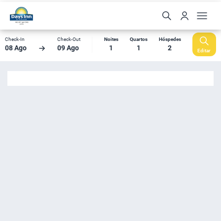
Check-In
Check-Out
Noites
Quartos
Hóspedes
08 Ago
09 Ago
1
1
2
Editar