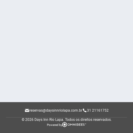
reservas@daysinnriolapa.com.br
31 21161752
© 2026 Days Inn Rio Lapa.
Todos os direitos reservados.
Powered by