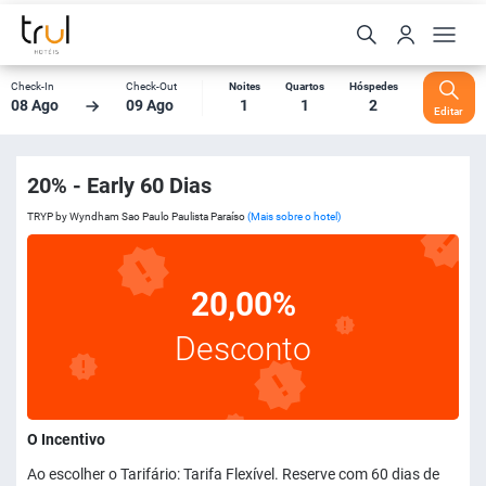
Check-In
Check-Out
Noites
Quartos
Hóspedes
08 Ago
09 Ago
1
1
2
Editar
20% - Early 60 Dias
TRYP by Wyndham Sao Paulo Paulista Paraíso
(Mais sobre o hotel)
20,00%
Desconto
O Incentivo
Ao escolher o Tarifário: Tarifa Flexível. Reserve com 60 dias de