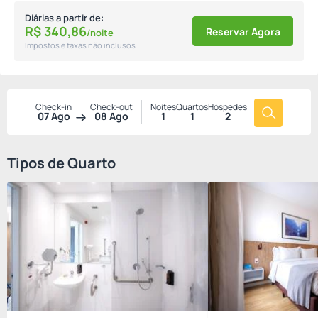
Diárias a partir de:
R$
340,
86
Reservar Agora
/noite
Impostos e taxas não inclusos
Check-in
Check-out
Noites
Quartos
Hóspedes
07 Ago
08 Ago
1
1
2
Tipos de Quarto