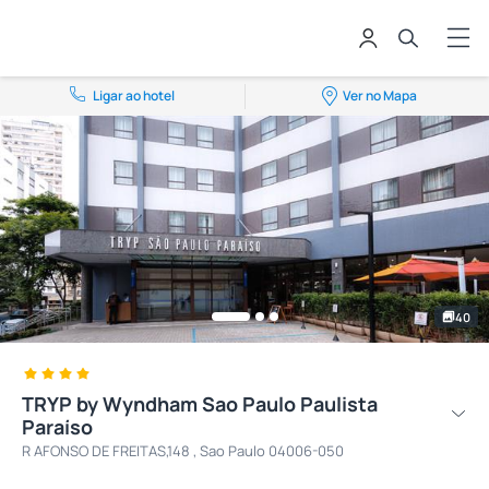
Ligar ao hotel
Ver no Mapa
40
TRYP by Wyndham Sao Paulo Paulista
Paraíso
R AFONSO DE FREITAS,148 , Sao Paulo 04006-050