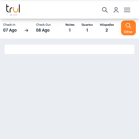
Check-In
Check-Out
Noites
Quartos
Hóspedes
07 Ago
08 Ago
1
1
2
Editar