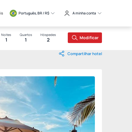
is
Português, BR / 
R$
A minha conta
Noites
Quartos
Hóspedes
Modificar
1
1
2
Compartilhar hotel