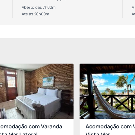
Aberto das 7h00m
A
Até às 20h00m
A
omodação com Varanda
Acomodação com 
sta Mar Lateral
Vista Mar