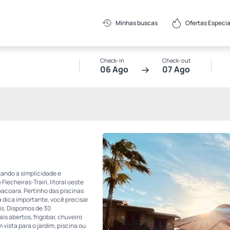
Ofertas Especia
Minhas buscas
Check-in
Check-out
06 Ago
07 Ago
zando a simplicidade e
lecheiras-Trairí, litoral oeste
oacoara. Pertinho das piscinas
a dica importante, você precisar
is. Dispomos de 30
 abertos, frigobar, chuveiro
ista para o jardim, piscina ou