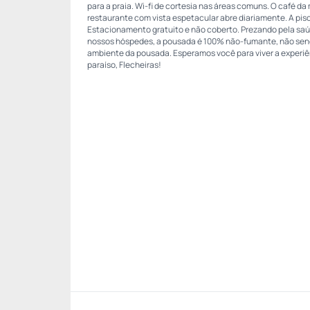
para a praia. Wi-fi de cortesia nas áreas comuns. O café da
restaurante com vista espetacular abre diariamente. A piscina
Estacionamento gratuito e não coberto. Prezando pela saú
nossos hóspedes, a pousada é 100% não-fumante, não sen
ambiente da pousada. Esperamos você para viver a experiê
paraíso, Flecheiras!