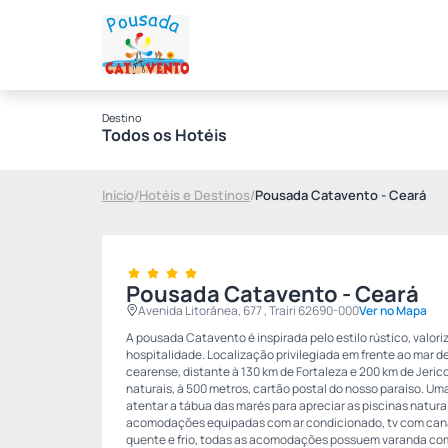
Destino
Todos os Hotéis
Início
/
Hotéis e Destinos
/
Pousada Catavento - Ceará
Pousada Catavento - Ceará
Avenida Litorânea, 677 , Trairi 62690-000
Ver no Mapa
A pousada Catavento é inspirada pelo estilo rústico, valori
hospitalidade. Localização privilegiada em frente ao mar de F
cearense, distante à 130 km de Fortaleza e 200 km de Jeric
naturais, à 500 metros, cartão postal do nosso paraíso. Um
atentar a tábua das marés para apreciar as piscinas natura
acomodações equipadas com ar condicionado, tv com canais
quente e frio, todas as acomodações possuem varanda com v