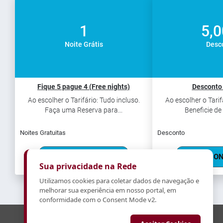
1
5,
Noite Grátis
Desc
Fique 5 pague 4 (Free nights)
Desconto 
Ao escolher o Tarifário: Tudo incluso.
Ao escolher o Tarif
Faça uma Reserva para...
Beneficie de
Noites Gratuitas
Desconto
VER CONDIÇÕES
VER CO
Sua privacidade na Rede
Utilizamos cookies para coletar dados de navegação e
melhorar sua experiência em nosso portal, em
conformidade com o Consent Mode v2.
marketing@rededossonhos.com.br
19 3895-3161