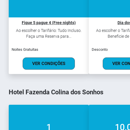
Fique 5 pague 4 (Free nights)
Dia do
Ao escolher o Tarifário: Tudo Incluso.
Ao escolher o Tarif
Faça uma Reserva para...
Beneficie de
Noites Gratuitas
Desconto
VER CONDIÇÕES
VER CO
Hotel Fazenda Colina dos Sonhos
1
10,