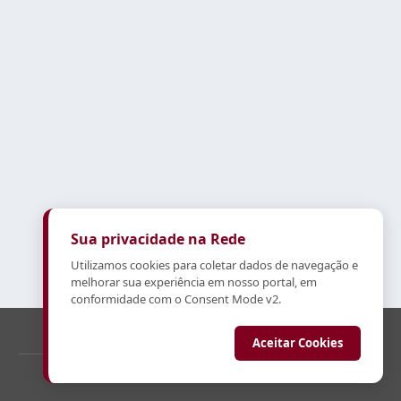
Sua privacidade na Rede
Utilizamos cookies para coletar dados de navegação e
melhorar sua experiência em nosso portal, em
conformidade com o Consent Mode v2.
marketing@rededossonhos.com.br
19 3895-3161
Aceitar Cookies
© 2026 Rede dos Sonhos .
Todos os direitos reservados.
Powered by