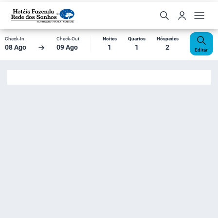
Check-In
Check-Out
Noites
Quartos
Hóspedes
08 Ago
09 Ago
1
1
2
Editar