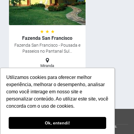
★ ★ ★
Fazenda San Francisco
Fazenda San Francisco - Pousada e
Passeios no Pantanal Sul...
Miranda
Utilizamos cookies para oferecer melhor
Utilizamos cookies para oferecer melhor
SABER MAIS
experiência, melhorar o desempenho, analisar
experiência, melhorar o desempenho, analisar
como você interage em nosso site e
como você interage em nosso site e
personalizar conteúdo. Ao utilizar este site, você
personalizar conteúdo. Ao utilizar este site, você
concorda com o uso de cookies.
concorda com o uso de cookies.
financeiro@fazendasanfrancisco.tur.br
67 30296606
Ok, entendi!
Ok, entendi!
© 2026 Fazenda San Francisco .
Todos os direitos reservados.
Powered by