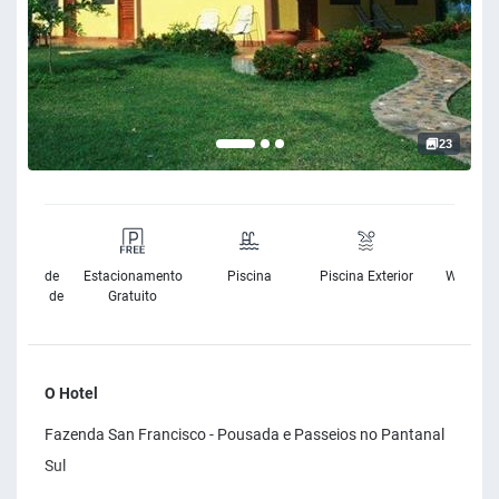
23
sibilidade
Estacionamento
Piscina
Piscina Exterior
Wifi Grat
Cadeira de
Gratuito
Rodas
O Hotel
Fazenda San Francisco - Pousada e Passeios no Pantanal
Sul