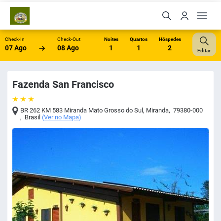
Check-In
Check-Out
Noites
Quartos
Hóspedes
07 Ago
08 Ago
1
1
2
Editar
Fazenda San Francisco
BR 262 KM 583 Miranda Mato Grosso do Sul
,
Miranda
,
79380-000
,
Brasil
(
Ver no Mapa
)