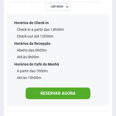
com dedicação e gentileza para que cada momento seja
LER MAIS
inesquecível... para você sempre ser bem recebido e não ver
a hora de voltar. CONQUISTAR NOSSOS HOSPEDES É O
Horários de Check-in
NOSSO MAIOR DESEJO
Check-in a partir das 14h00m
Check-out até 12h00m
Horários da Recepção
Aberto das 0h00m
Até às 0h00m
Horários do Café da Manhã
A partir das 7h00m
Até às 10h00m
RESERVAR AGORA