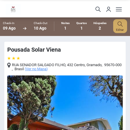
Check-In
Check-Out
Noites
Quartos
Hóspedes
09 Ago
10 Ago
1
1
2
Editar
Pousada Solar Viena
RUA SENADOR SALGADO FILHO, 432 Centro
,
Gramado
,
95670-000
,
Brasil
(
Ver no Mapa
)