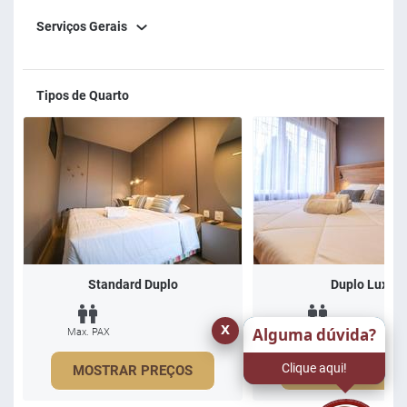
Serviços Gerais
Tipos de Quarto
Standard Duplo
Duplo Luxo
x
Alguma dúvida?
Max. PAX
Max. PAX
Clique aqui!
MOSTRAR PREÇOS
MOSTRAR PREÇ