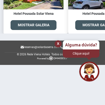
Hotel Pousada Solar Viena
Hotel Pousada
MOSTRAR GALERIA
MOSTRAR GA
x
Alguma dúvida?
reservas@solardaserra.com
+555432861026
Clique aqui!
© 2026 Rede Viena Hoteis.
Todos os direitos reservados.
Powered by