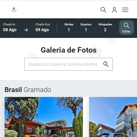
Check-In
Check-Out
Noites
Quartos
Hóspedes
08 Ago
09 Ago
1
1
2
Editar
Galeria de Fotos
Brasil
Gramado