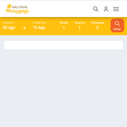
Check-In
Check-Out
Noites
Quartos
Hóspedes
09 Ago
10 Ago
1
1
2
Editar