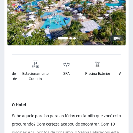
67
sibilidade
Estacionamento
SPA
Piscina Exterior
Wifi Grat
Cadeira de
Gratuito
Rodas
O Hotel
Sabe aquele paraíso para as férias em família que você está
procurando? Com certeza acabou de encontrar. Com 10
piscinas e 10 pontos de consumo, o Salinas Maragogi está