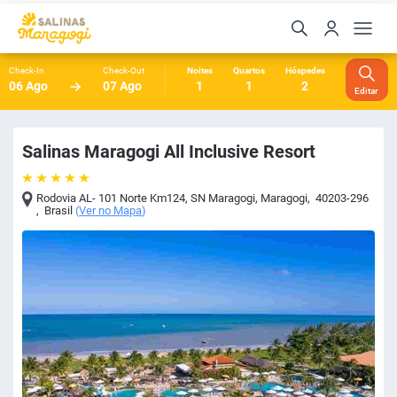
Check-In
Check-Out
Noites
Quartos
Hóspedes
06 Ago
07 Ago
1
1
2
Editar
Salinas Maragogi All Inclusive Resort
Rodovia AL- 101 Norte Km124, SN Maragogi
,
Maragogi
,
40203-296
,
Brasil
(
Ver no Mapa
)