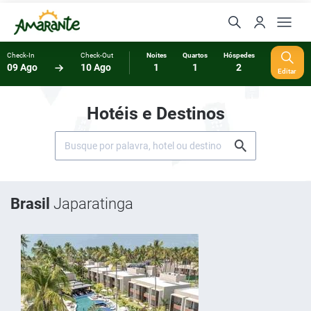
Check-In
Check-Out
Noites
Quartos
Hóspedes
09 Ago
10 Ago
1
1
2
Editar
Hotéis e Destinos
Brasil
Japaratinga