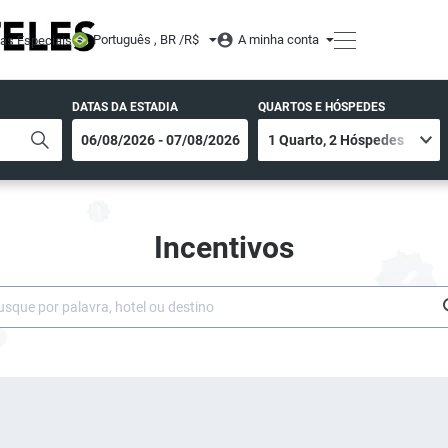
Português , BR /
R$
A minha conta
tas Especiais
DATAS DA ESTADIA
QUARTOS E HÓSPEDES
Incentivos